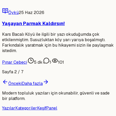
Öykü
25 Haz 2026
Yaşayan Parmak Kaldırsın!
Kars Bacalı Köyü ile ilgili bir yazı okuduğumda çok
etkilenmiştim. Susuzluktan köy yarı yarıya boşalmıştı.
Farkındalık yaratmak için bu hikayemi sizin ile paylaşmak
istedim.
Pınar Cebeci
·
5
dk
·
1
·
101
Sayfa
2
/
7
Önceki
Daha fazla
Modern topluluk yazıları için okunabilir, güvenli ve sade
bir platform.
Yazılar
Kategoriler
Keşif
Panel