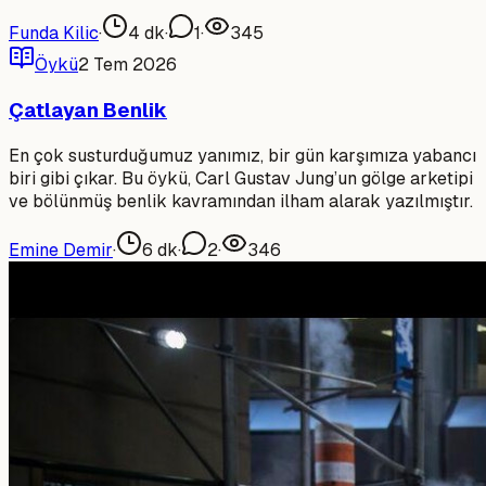
Funda Kilic
·
4
dk
·
1
·
345
Öykü
2 Tem 2026
Çatlayan Benlik
En çok susturduğumuz yanımız, bir gün karşımıza yabancı
biri gibi çıkar. Bu öykü, Carl Gustav Jung’un gölge arketipi
ve bölünmüş benlik kavramından ilham alarak yazılmıştır.
Emine Demir
·
6
dk
·
2
·
346