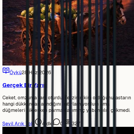
Öykü
28 Haz 2026
Gerçek Bir Yarın
Ceket, omzuma tam oturdu. Terzinin kim olduğunu, astarın
hangi dükkandan alındığını hatırlamıyordum ama
düğmeleri iliklerken parmaklarım hiç yabancılık çekmedi.
Sevil Arık Tok
·
4
dk
·
0
·
327