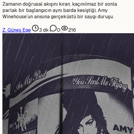
Zamanın doğrusal akışını kıran, kaçınılmaz bir sonla
parlak bir başlangıcın aynı barda kesiştiği, Amy
Winehouse’un anısına gerçeküstü bir saygı duruşu.
Z. Güneş Ege
·
3
dk
·
0
·
216