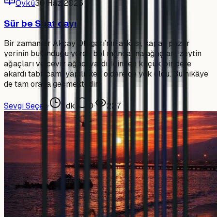
Öykü
30 Haz 2026
Sür be Suat dayı
Bir zamanlar Akçay Otogarı’nın arkası, kapalı pazar
yerinin bulunduğu yerde bol mandalina ağaçları, zeytin
ağaçları ve ceviz ağacı vardı. İçinden küçük bir dere
akardı tabii cami yapılırken o dere de yok oldu. Bu hikâye
de tam orada geçmektedir
Sevgi Seçen
·
1
dk
·
0
·
227