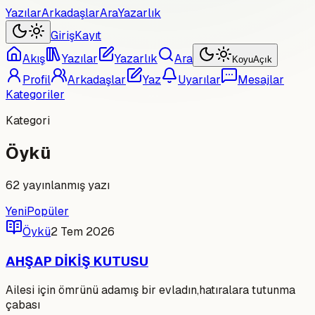
Yazılar
Arkadaşlar
Ara
Yazarlık
Giriş
Kayıt
Akış
Yazılar
Yazarlık
Ara
Koyu
Açık
Profil
Arkadaşlar
Yaz
Uyarılar
Mesajlar
Kategoriler
Kategori
Öykü
62
yayınlanmış yazı
Yeni
Popüler
Öykü
2 Tem 2026
AHŞAP DİKİŞ KUTUSU
Ailesi için ömrünü adamış bir evladın,hatıralara tutunma
çabası