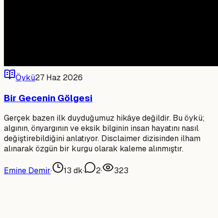
Öykü
27 Haz 2026
Bir Gecenin Gölgesi
Gerçek bazen ilk duyduğumuz hikâye değildir. Bu öykü;
algının, önyargının ve eksik bilginin insan hayatını nasıl
değiştirebildiğini anlatıyor. Disclaimer dizisinden ilham
alınarak özgün bir kurgu olarak kaleme alınmıştır.
Emine Demir
·
13
dk
·
2
·
323