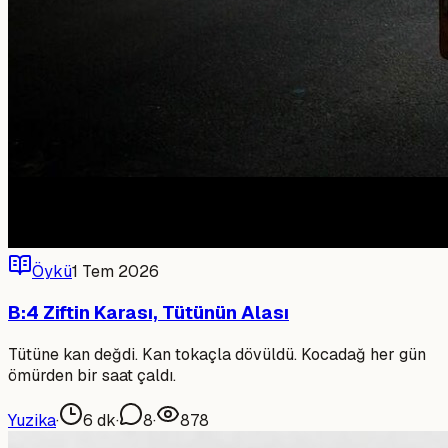
Öykü
1 Tem 2026
B:4 Ziftin Karası, Tütünün Alası
Tütüne kan değdi. Kan tokaçla dövüldü. Kocadağ her gün
ömürden bir saat çaldı.
Yuzika
·
6
dk
·
8
·
878