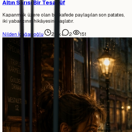
Altın Sarısı Bir Tesadüf
Kapanmak üzere olan bir kafede paylaşılan son patates,
iki yabancının hikâyesini başlatır.
Nilden İçağasıoğlu
·
2
dk
·
2
·
151