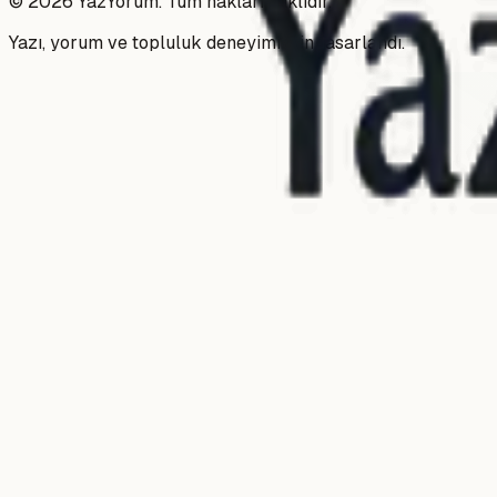
©
2026
YazYorum. Tüm hakları saklıdır.
Yazı, yorum ve topluluk deneyimi için tasarlandı.