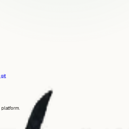
git
 platform.