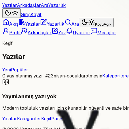
Yazılar
Arkadaşlar
Ara
Yazarlık
Giriş
Kayıt
Akış
Yazılar
Yazarlık
Ara
Koyu
Açık
Profil
Arkadaşlar
Yaz
Uyarılar
Mesajlar
Keşif
Yazılar
Yeni
Popüler
0
yayınlanmış yazı
· #23nisan-cocuklarolmesin
Kategorilere 
Yayınlanmış yazı yok
Modern topluluk yazıları için okunabilir, güvenli ve sade bir
Yazılar
Kategoriler
Keşif
Panel