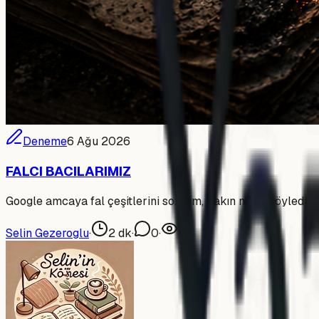
Deneme
6 Ağu 2026
FALCI BACILARIMIZ
Google amcaya fal çeşitlerini sordum, bakın neler söyledi:
Selin Gezeroglu
·
2
dk
·
0
·
1