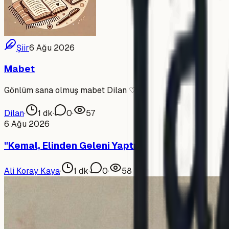
Şiir
6 Ağu 2026
Mabet
Gönlüm sana olmuş mabet Dilan ♡
Dilan
·
1
dk
·
0
·
57
6 Ağu 2026
"Kemal, Elinden Geleni Yaptı."
Ali Koray Kaya
·
1
dk
·
0
·
58