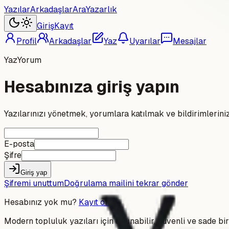
Yazılar
Arkadaşlar
Ara
Yazarlık
Giriş
Kayıt
Profil
Arkadaşlar
Yaz
Uyarılar
Mesajlar
YazYorum
Hesabınıza giriş yapın
Yazılarınızı yönetmek, yorumlara katılmak ve bildirimlerini
E-posta
Şifre
Giriş yap
Şifremi unuttum
Doğrulama mailini tekrar gönder
Hesabınız yok mu?
Kayıt olun
Modern topluluk yazıları için okunabilir, güvenli ve sade bir