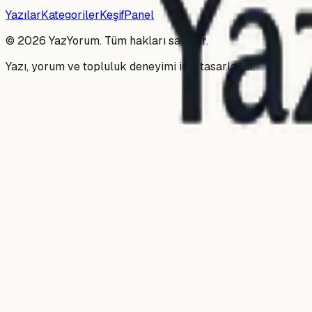
Yazılar
Kategoriler
Keşif
Panel
©
2026
YazYorum. Tüm hakları saklıdır.
Yazı, yorum ve topluluk deneyimi için tasarlandı.