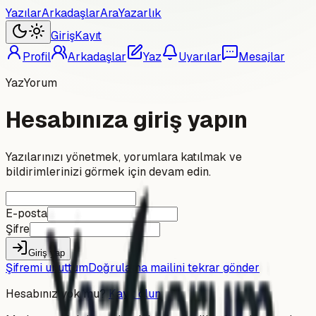
Yazılar
Arkadaşlar
Ara
Yazarlık
Giriş
Kayıt
Profil
Arkadaşlar
Yaz
Uyarılar
Mesajlar
YazYorum
Hesabınıza giriş yapın
Yazılarınızı yönetmek, yorumlara katılmak ve
bildirimlerinizi görmek için devam edin.
E-posta
Şifre
Giriş yap
Şifremi unuttum
Doğrulama mailini tekrar gönder
Hesabınız yok mu?
Kayıt olun