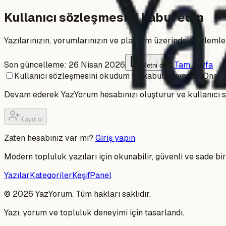
Kullanıcı sözleşmesini kabul edin
Yazılarınızın, yorumlarınızın ve platform üzerindeki eylemler
Son güncelleme:
26 Nisan 2026
Tam sayfa
Metni oku
Kullanıcı sözleşmesini okudum ve kabul ediyorum.
Onay 
Devam ederek YazYorum hesabınızı oluşturur ve kullanıcı 
Kayıt ol
Zaten hesabınız var mı?
Giriş yapın
Modern topluluk yazıları için okunabilir, güvenli ve sade bir
Yazılar
Kategoriler
Keşif
Panel
©
2026
YazYorum. Tüm hakları saklıdır.
Yazı, yorum ve topluluk deneyimi için tasarlandı.