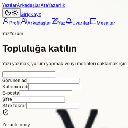
Yazılar
Arkadaşlar
Ara
Yazarlık
Giriş
Kayıt
Profil
Arkadaşlar
Yaz
Uyarılar
Mesajlar
YazYorum
Topluluğa katılın
Yazı yazmak, yorum yapmak ve iyi metinleri saklamak için 
Görünen ad
Kullanıcı adı
E-posta
Şifre
Şifre tekrar
Zorunlu onay