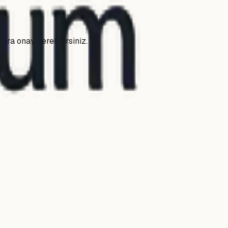
nra onay verebilirsiniz.