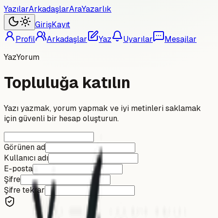
Yazılar
Arkadaşlar
Ara
Yazarlık
Giriş
Kayıt
Profil
Arkadaşlar
Yaz
Uyarılar
Mesajlar
YazYorum
Topluluğa katılın
Yazı yazmak, yorum yapmak ve iyi metinleri saklamak
için güvenli bir hesap oluşturun.
Görünen ad
Kullanıcı adı
E-posta
Şifre
Şifre tekrar