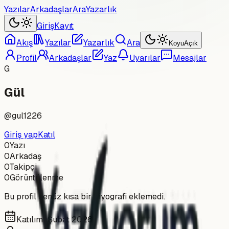
Yazılar
Arkadaşlar
Ara
Yazarlık
Giriş
Kayıt
Akış
Yazılar
Yazarlık
Ara
Koyu
Açık
Profil
Arkadaşlar
Yaz
Uyarılar
Mesajlar
G
Gül
@
gul1226
Giriş yap
Katıl
0
Yazı
0
Arkadaş
0
Takipçi
0
Görüntülenme
Bu profil henüz kısa bir biyografi eklemedi.
Katılım:
Şubat 2026