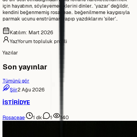
için hayatının, söyleyemediklerini dinler.. 'yazar' değildir,
kendini beğenmemiş rosaceae.. beğenilmeme kaygısıyla
parmak ucunu enstrüman yapıp yazdıklarını 'siler'..
Katılım:
Mart 2026
YazYorum topluluk profili
Yazılar
Son yayınlar
Tümünü gör
Şiir
2 Ağu 2026
İSTİRİDYE
Rosaceae
·
1
dk
·
1
·
140