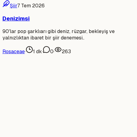
Şiir
7 Tem 2026
Denizimsi
90'lar pop şarklıarı gibi deniz, rüzgar, bekleyiş ve
yalnızlıktan ibaret bir şiir denemesi..
Rosaceae
·
1
dk
·
0
·
263