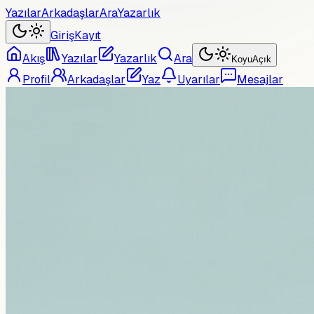
Yazılar
Arkadaşlar
Ara
Yazarlık
Giriş
Kayıt
Akış
Yazılar
Yazarlık
Ara
Koyu
Açık
Profil
Arkadaşlar
Yaz
Uyarılar
Mesajlar