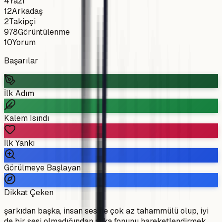
4
Yazı
12
Arkadaş
2
Takipçi
978
Görüntülenme
10
Yorum
Başarılar
İlk Adım
Kalem Isındı
İlk Yankı
Görülmeye Başlayan
Dikkat Çeken
şarkıdan başka, insan sesine çok az tahammülü olup, iyi
de bir sesi olmadığından arka fonunu hareketlendirmek