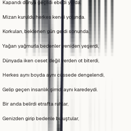
Kapandı dünya geçildi ebedi yurda.
Mizan kuruldu herkes kendi yolunda.
Korkulan, beklenen gün geldi sonunda.
Yağan yağmurla bedenler yeniden yeşerdi,
Dünyada iken ceset değil yerden ot biterdi,
Herkes aynı boyda aynı cüssede dengelendi,
Gelip geçen insanlık şimdi aynı karedeydi.
Bir anda belirdi etrafta ruhlar,
Genizden girip bedenle buluştular,