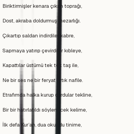
Biriktirmişler kenara çıkan toprağı,
Dost, akraba doldurmuş mezarlığı.
Çıkartıp saldan indirdiler kabre,
Sapmaya yatırıp çevirdiler kıbleye,
Kapattılar üstümü tek tek taş ile,
Ne bir ses ne bir feryat artık nafile.
Etrafımda halka kurup durdular tekline,
Bir bir hatırlatıldı söylenecek kelime,
İlk defa Kur’an, dua okundu tinime,