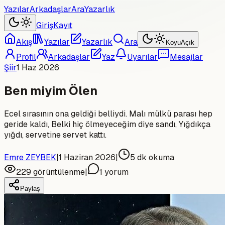
Yazılar
Arkadaşlar
Ara
Yazarlık
Giriş
Kayıt
Akış
Yazılar
Yazarlık
Ara
Koyu
Açık
Profil
Arkadaşlar
Yaz
Uyarılar
Mesajlar
Şiir
1 Haz 2026
Ben miyim Ölen
Ecel sırasının ona geldiği belliydi. Malı mülkü parası hep
geride kaldı, Belki hiç ölmeyeceğim diye sandı, Yığdıkça
yığdı, servetine servet kattı.
Emre ZEYBEK
|
1 Haziran 2026
|
5
dk okuma
229
görüntülenme
|
1
yorum
Paylaş