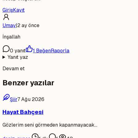
Giriş
Kayıt
Umay
|
2 ay önce
İnşallah
0
yanıt
1
Beğen
Raporla
Yanıt yaz
Devam et
Benzer yazılar
Şiir
7 Ağu 2026
Hayat Bahçesi
Gözlerim seni görmeden kapanmayacak...