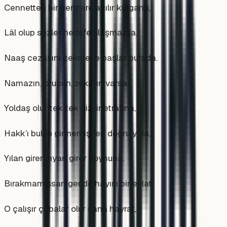
Cennetten bir pencere açılır kurgana,
Lâl olup sözler hedefe ulaşmazsa,
Naaş cezasını çekmeye başlar burada.
Namazın, orucun, zekâtın varsa,
Yoldaş olur tek tek dizilir etrafına,
Hakk’ı bulup girmemişsen doğru yola,
Yılan girer çıyan girer koynuna.
Bırakmamışsan geride hayırlı bir evlat,
O çalışır çabalar olur sana hayrat,