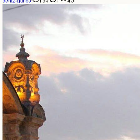
deniz-gunes
·
1
dk
·
1
·
40