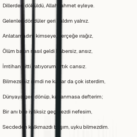
Dillerden döküldü, Allah rahmet eyleye.
Gelenler, döndüler geri kaldım yalnız.
Anlatamadım kimseye, gerçeğe ırağız,
Ölüm bakın nasıl geldi habersiz, ansız,
İmtihan bitti yatıyorum artık cansız.
Bilmezsiniz şimdi ne kadar da çok isterdim,
Dünyaya geri dönüp, kapanmasa defterim;
Bir anı bile iyiliksiz geçmezdi nefesim,
Secdeden kalkmazdı başım, uyku bilmezdim.