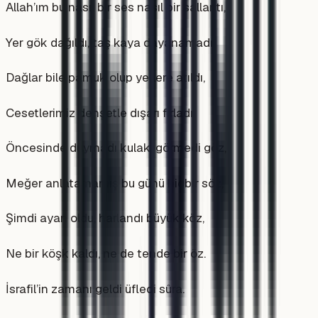
Allah’ım bu nasıl bir ses nasıl bir sallantı,
Yer gök dağıldı, taş kaya dayanamadı,
Dağlar bile pamuk olup yerlere atıldı,
Cesetlerimiz dehşetle dışarı fırladı.
Öncesinde duymadı kulak, görmedi göz,
Meğer anlatamamış bu günü hiçbir söz,
Şimdi ayan oldu, harlandı büyük köz,
Ne bir köşk kaldı, ne de tende bir öz.
İsrafil’in zamanı geldi üfledi sûra.