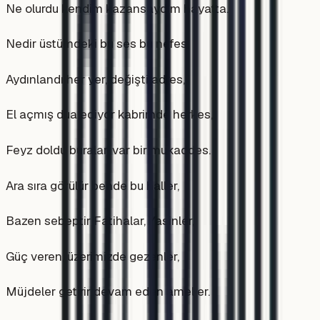
Ne olurdu kendim kazansaydım hayatta.
Nedir üstümdeki bu ses bu nefes,
Aydınlandı her yer, değişti adres,
El açmış dua ediyor kabrimde herkes,
Feyz doldu buralar, var bir mukaddes.
Ara sıra görülür bende bu haller,
Bazen sebeptir Fatihalar, Yasinler,
Güç veren, üzerimizde gezenler,
Müjdeler getirir devam eden ameller.