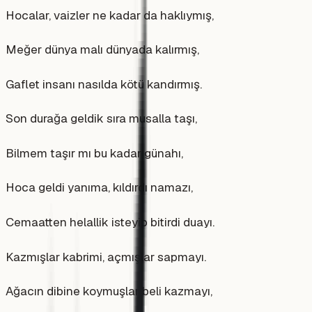
Hocalar, vaizler ne kadar da haklıymış,
Meğer dünya malı dünyada kalırmış,
Gaflet insanı nasılda kötü kandırmış.
Son durağa geldik sıra musalla taşı,
Bilmem taşır mı bu kadar günahı,
Hoca geldi yanıma, kıldırdı namazı,
Cemaatten helallik isteyip bitirdi duayı.
Kazmışlar kabrimi, açmışlar sapmayı.
Ağacın dibine koymuşlar beli kazmayı,