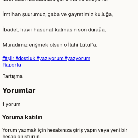
İmtihan şuurumuz, çaba ve gayretimiz kulluğa,
İbadet, hayır hasenat kalmasın son durağa,
Muradımız erişmek olsun o İlahi Lütuf’a.
#
#şiir #dostluk #yazıyorum #yazyorum
Raporla
Tartışma
Yorumlar
1
yorum
Yoruma katılın
Yorum yazmak için hesabınıza giriş yapın veya yeni bir
hesap oluşturun.