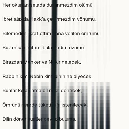
Her okunan selada düşünmezdim ölümü,
İbret alıp da Hakk’a çevirmezdim yönümü,
Bilemedim, israf ettim bana verilen ömrümü,
Buz misali erittim, bulamadım özümü.
Birazdan Münker ve Nekir gelecek,
Rabbin kim, Nebin kim, dinin ne diyecek,
Bunlar kolay ama dil nasıl dönecek,
Ömrünü nerede tüketildiği istenilecek.
Dilin döner sualler cevap bulursa,