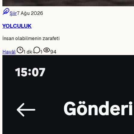
Şiir
7 Ağu 2026
YOLCULUK
İnsan olabilmenin zarafeti
Hayâl
·
1
dk
·
1
·
94