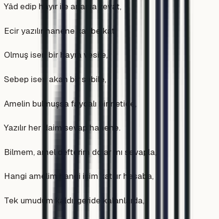
Yâd edip hayır ile anarsa zevat,
Ecir yazılır hanene kat be kat.
Olmuş isen bir hayra vesile,
Sebep isen akan bir sebile,
Amelin bulmuşsa faydalı bir netice,
Yazılır her daim sevap hanene.
Bilmem, amel defterim dolar mı sevapla,
Hangi amelim hangi işim katılır hesaba,
Tek umudum kaldı, geride kalanlarda,