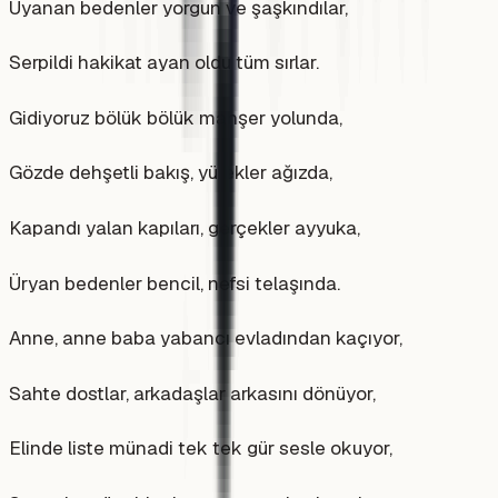
Uyanan bedenler yorgun ve şaşkındılar,
Serpildi hakikat ayan oldu tüm sırlar.
Gidiyoruz bölük bölük mahşer yolunda,
Gözde dehşetli bakış, yürekler ağızda,
Kapandı yalan kapıları, gerçekler ayyuka,
Üryan bedenler bencil, nefsi telaşında.
Anne, anne baba yabancı evladından kaçıyor,
Sahte dostlar, arkadaşlar arkasını dönüyor,
Elinde liste münadi tek tek gür sesle okuyor,