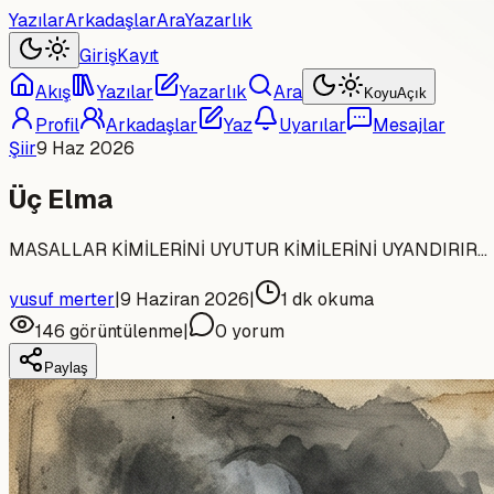
Yazılar
Arkadaşlar
Ara
Yazarlık
Giriş
Kayıt
Akış
Yazılar
Yazarlık
Ara
Koyu
Açık
Profil
Arkadaşlar
Yaz
Uyarılar
Mesajlar
Şiir
9 Haz 2026
Üç Elma
MASALLAR KİMİLERİNİ UYUTUR KİMİLERİNİ UYANDIRIR...
yusuf merter
|
9 Haziran 2026
|
1
dk okuma
146
görüntülenme
|
0
yorum
Paylaş