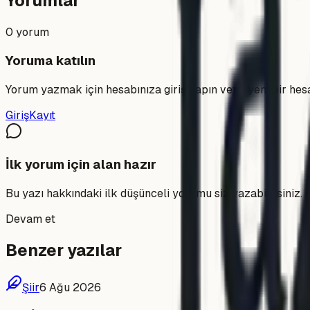
Yorumlar
0
yorum
Yoruma katılın
Yorum yazmak için hesabınıza giriş yapın veya yeni bir hes
Giriş
Kayıt
İlk yorum için alan hazır
Bu yazı hakkındaki ilk düşünceli yorumu siz yazabilirsiniz.
Devam et
Benzer yazılar
Şiir
6 Ağu 2026