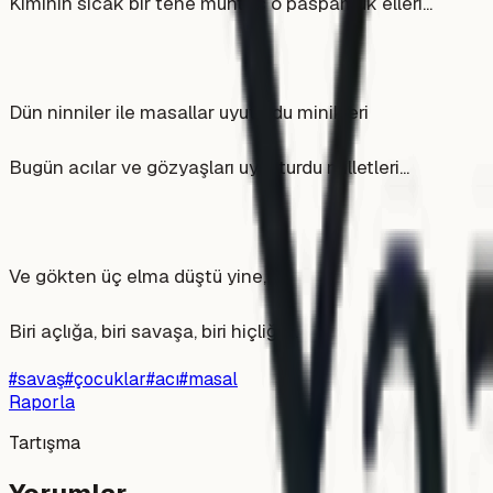
Kiminin sıcak bir tene muhtaç o paspamuk elleri...
Dün ninniler ile masallar uyuturdu minikleri
Bugün acılar ve gözyaşları uyuşturdu milletleri...
Ve gökten üç elma düştü yine,
Biri açlığa, biri savaşa, biri hiçliğe...
#
savaş
#
çocuklar
#
acı
#
masal
Raporla
Tartışma