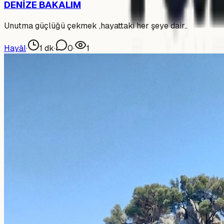
DENİZE BAKALIM
Unutma güçlüğü çekmek ,hayattaki her şeye dair..
Hayâl
·
1
dk
·
0
·
1