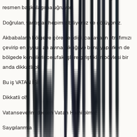
resmen başkalaşıma uğruyor.
Doğruları, yanlışları hepimiz biliyoruz ve görüyoruz.
Akbabaların bölgeye çöreklendiği, canavarın etrafımızı
çevirip en uygun an avına çıktığı ve bunu yaparken de
bölgede kendilerince ufak işlere giriştikleri böylesi bir
anda dikkatli ol!
Bu iş VATAN İŞİ!
Dikkatli ol!
Vatanseverim derken Vatan Haini olma!
Saygılarımla