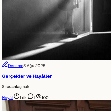
Deneme
3 Ağu 2026
Gerçekler ve Hayâller
Sıradanlaşmak
Hayâl
·
1
dk
·
1
·
100