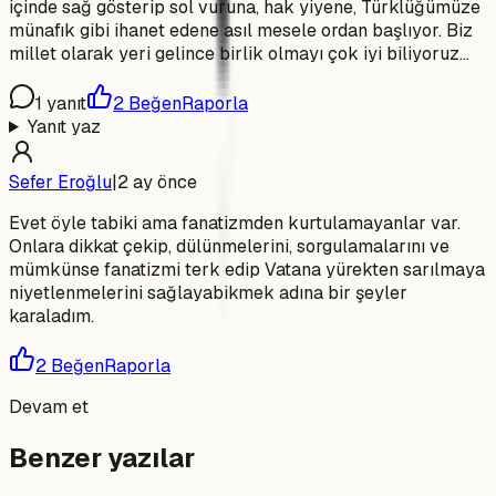
içinde sağ gösterip sol vuruna, hak yiyene, Türklüğümüze
münafık gibi ihanet edene asıl mesele ordan başlıyor. Biz
millet olarak yeri gelince birlik olmayı çok iyi biliyoruz…
1
yanıt
2
Beğen
Raporla
Yanıt yaz
Sefer Eroğlu
|
2 ay önce
Evet öyle tabiki ama fanatizmden kurtulamayanlar var.
Onlara dikkat çekip, dülünmelerini, sorgulamalarını ve
mümkünse fanatizmi terk edip Vatana yürekten sarılmaya
niyetlenmelerini sağlayabikmek adına bir şeyler
karaladım.
2
Beğen
Raporla
Devam et
Benzer yazılar