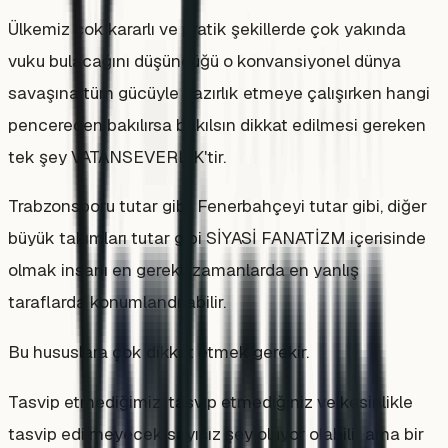
Ülkemiz çok kararlı ve pratik şekillerde çok yakında
vuku bulacağını düşündüğü o konvansiyonel dünya
savaşına tüm gücüyle hazırlık etmeye çalışırken hangi
pencereden bakılırsa bakılsın dikkat edilmesi gereken
tek şey VATANSEVERLİK'tir.
Trabzonsporu tutar gibi, Fenerbahçeyi tutar gibi, diğer
büyük takımları tutar gibi SİYASİ FANATİZM içerisinde
olmak insanı en gerekli zamanlarda en yanlış
taraflarda konumlandırabilir.
Bu hususlara çok dikkat etmek gerekir.
Tasvip etmediğimiz, tasvip etmediğiniz ve kesinlikle
tasvip edilmeyecek sayısız şey oluyor olabilir ama bir