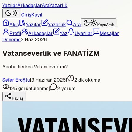
Yazılar
Arkadaşlar
Ara
Yazarlık
Giriş
Kayıt
Akış
Yazılar
Yazarlık
Ara
Koyu
Açık
Profil
Arkadaşlar
Yaz
Uyarılar
Mesajlar
Deneme
3 Haz 2026
Vatanseverlik ve FANATİZM
Acaba herkes Vatansever mi?
Sefer Eroğlu
|
3 Haziran 2026
|
2
dk okuma
125
görüntülenme
|
2
yorum
Paylaş