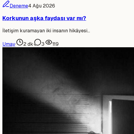
Deneme
4 Ağu 2026
Korkunun aşka faydası var mı?
İletişim kuramayan iki insanın hikâyesi…
Umay
·
2
dk
·
3
·
119