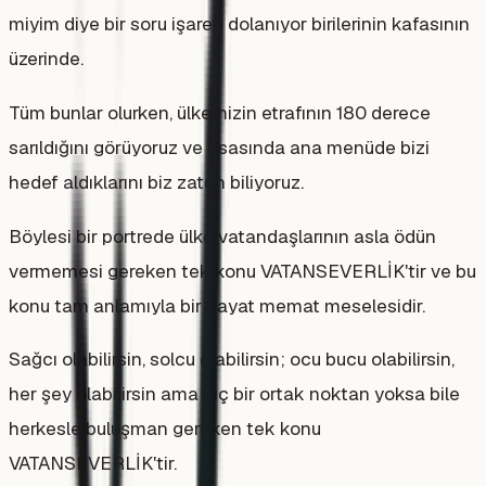
miyim diye bir soru işareti dolanıyor birilerinin kafasının
üzerinde.
Tüm bunlar olurken, ülkemizin etrafının 180 derece
sarıldığını görüyoruz ve esasında ana menüde bizi
hedef aldıklarını biz zaten biliyoruz.
Böylesi bir portrede ülke vatandaşlarının asla ödün
vermemesi gereken tek konu VATANSEVERLİK'tir ve bu
konu tam anlamıyla bir hayat memat meselesidir.
Sağcı olabilirsin, solcu olabilirsin; ocu bucu olabilirsin,
her şey olabilirsin ama hiç bir ortak noktan yoksa bile
herkesle buluşman gereken tek konu
VATANSEVERLİK'tir.