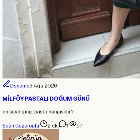
Deneme
3 Ağu 2026
MİLFÖY PASTALI DOĞUM GÜNÜ
en sevdiğiniz pasta hangisidir?
Selin Gezeroglu
·
2
dk
·
1
·
97