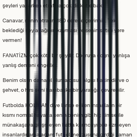
şeyleri yaparken etrafına çok dikkatle bak:
Canavar, senin etrafını 180 derece çevirmiş. Tek
beklediği şey ayağının kayması ve senin sırtını yere
vermen!
FANATİZM çok kötü bir şeydir. Doğruya doğru, yanlışa
yanlış demeni engeller.
Benim olsun da nasıl olursa olsun algısı hakimdir ve o
şehvet, o hırs seni bambaşka bir yaratığa çevirebilir.
Futbolda HOLİGAN diye lanse edilen insanların bir
kısmı normal hayatta senin benim gibi hiç kimse ile
münakaşaya girişmeyen hatta karıncayı bile ezmeyen
insanlardır ama adam futbol mevzusuna girdiği zaman