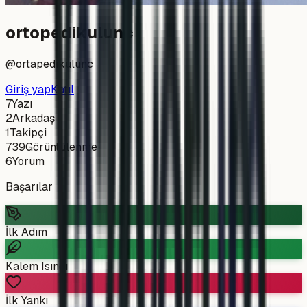
ortopedikulunc
@
ortapedikulunc
Giriş yap
Katıl
7
Yazı
2
Arkadaş
1
Takipçi
739
Görüntülenme
6
Yorum
Başarılar
İlk Adım
Kalem Isındı
İlk Yankı