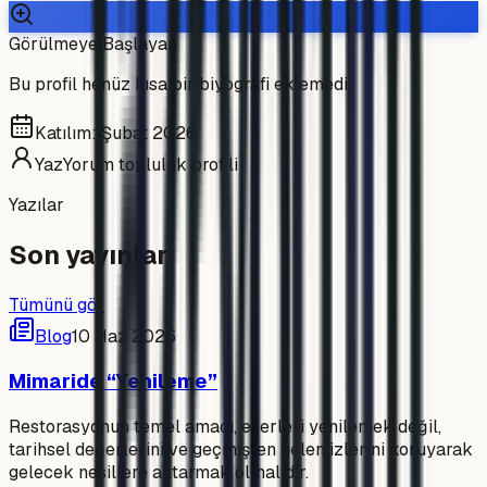
Görülmeye Başlayan
Bu profil henüz kısa bir biyografi eklemedi.
Katılım:
Şubat 2026
YazYorum topluluk profili
Yazılar
Son yayınlar
Tümünü gör
Blog
10 Haz 2026
Mimaride “Yenileme”
Restorasyonun temel amacı, eserleri yenilemek değil,
tarihsel değerlerini ve geçmişten gelen izlerini koruyarak
gelecek nesillere aktarmak olmalıdır.