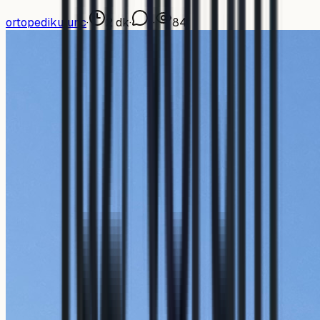
ortopedikulunc
·
2
dk
·
1
·
84