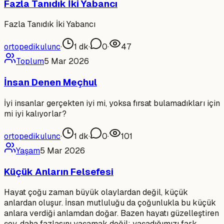
Fazla Tanıdık İki Yabancı
Fazla Tanıdık İki Yabancı
ortopedikulunc
·
1
dk
·
0
·
47
Toplum
5 Mar 2026
İnsan Denen Meçhul
İyi insanlar gerçekten iyi mi, yoksa fırsat bulamadıkları için
mi iyi kalıyorlar?
ortopedikulunc
·
1
dk
·
0
·
101
Yaşam
5 Mar 2026
Küçük Anların Felsefesi
Hayat çoğu zaman büyük olaylardan değil, küçük
anlardan oluşur. İnsan mutluluğu da çoğunlukla bu küçük
anlara verdiği anlamdan doğar. Bazen hayatı güzelleştiren
şey, daha fazlasını yaşamak değil; yaşadığımızı fark