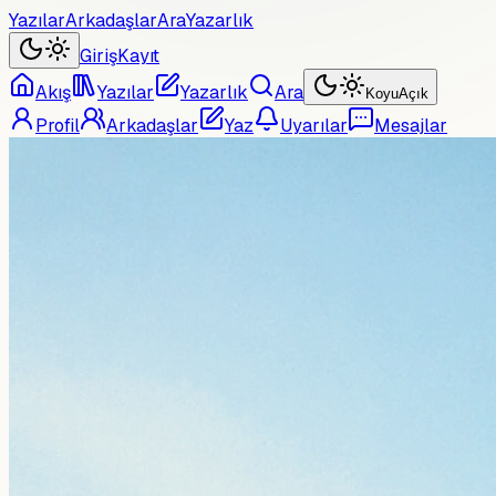
Yazılar
Arkadaşlar
Ara
Yazarlık
Giriş
Kayıt
Akış
Yazılar
Yazarlık
Ara
Koyu
Açık
Profil
Arkadaşlar
Yaz
Uyarılar
Mesajlar