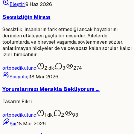
Eleştiri
9 Haz 2026
Sessizliğin Mirası
Sessizlik, insanların fark etmediği ancak hayatlarını
derinden etkileyen güçlü bir unsurdur. Ailelerde,
toplumlarda ve bireysel yaşamda söylenmeyen sözler,
anlatılmayan hikâyeler de ve cevapsız kalan sorular kalıcı
izler bırakabilir.
ortopedikulunc
·
2
dk
·
3
·
274
Sosyoloji
18 Mar 2026
Yorumlarınızı Merakla Bekliyorum …
Tasarım Fikri
ortopedikulunc
·
1
dk
·
2
·
93
Şiir
18 Mar 2026