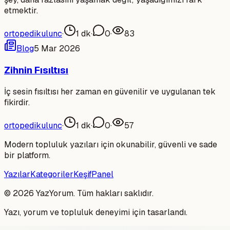
etmektir.
ortopedikulunc
·
1
dk
·
0
·
83
Blog
5 Mar 2026
Zihnin Fısıltısı
İç sesin fısıltısı her zaman en güvenilir ve uygulanan tek
fikirdir.
ortopedikulunc
·
1
dk
·
0
·
57
Modern topluluk yazıları için okunabilir, güvenli ve sade
bir platform.
Yazılar
Kategoriler
Keşif
Panel
©
2026
YazYorum. Tüm hakları saklıdır.
Yazı, yorum ve topluluk deneyimi için tasarlandı.