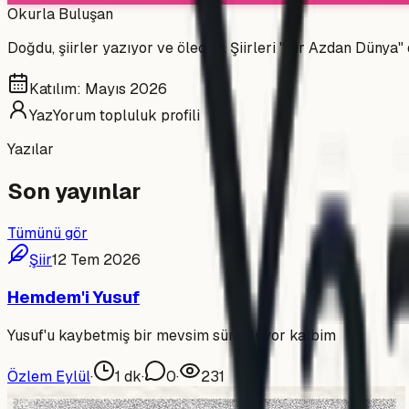
Okurla Buluşan
Doğdu, şiirler yazıyor ve ölecek. Şiirleri "Bir Azdan Dünya"
Katılım:
Mayıs 2026
YazYorum topluluk profili
Yazılar
Son yayınlar
Tümünü gör
Şiir
12 Tem 2026
Hemdem'i Yusuf
Yusuf'u kaybetmiş bir mevsim sürgülüyor kalbim
Özlem Eylül
·
1
dk
·
0
·
231