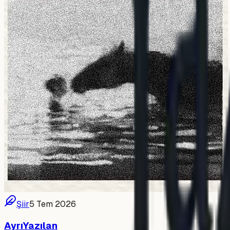
Şiir
5 Tem 2026
AyrıYazılan