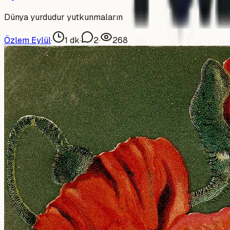
Dünya yurdudur yutkunmaların
Özlem Eylül
·
1
dk
·
2
·
268