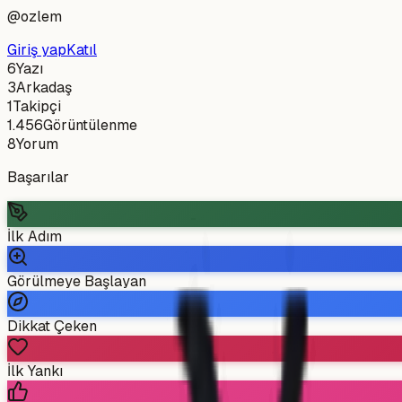
@
ozlem
Giriş yap
Katıl
6
Yazı
3
Arkadaş
1
Takipçi
1.456
Görüntülenme
8
Yorum
Başarılar
İlk Adım
Görülmeye Başlayan
Dikkat Çeken
İlk Yankı