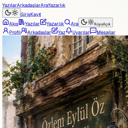
Yazılar
Arkadaşlar
Ara
Yazarlık
Giriş
Kayıt
Akış
Yazılar
Yazarlık
Ara
Koyu
Açık
Profil
Arkadaşlar
Yaz
Uyarılar
Mesajlar