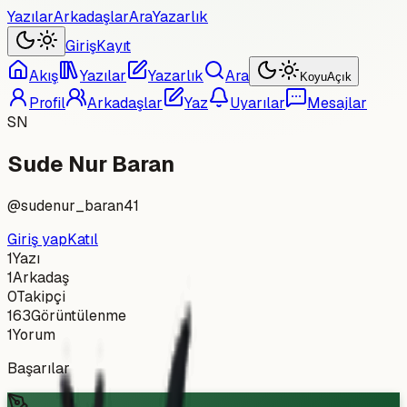
Yazılar
Arkadaşlar
Ara
Yazarlık
Giriş
Kayıt
Akış
Yazılar
Yazarlık
Ara
Koyu
Açık
Profil
Arkadaşlar
Yaz
Uyarılar
Mesajlar
SN
Sude Nur Baran
@
sudenur_baran41
Giriş yap
Katıl
1
Yazı
1
Arkadaş
0
Takipçi
163
Görüntülenme
1
Yorum
Başarılar