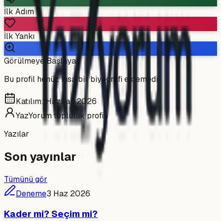
İlk Adım
İlk Yankı
Görülmeye Başlayan
Bu profil henüz kısa bir biyografi eklemedi.
Katılım:
Haziran 2026
YazYorum topluluk profili
Yazılar
Son yayınlar
Tümünü gör
Deneme
3 Haz 2026
Kader mi? Seçim mi?