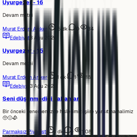
Uyurgezer - 16
Devam metni
Murat Erdem Arıker
·
15
dk
·
0
·
34
Edebiyat
3 Ağu 2026
Uyurgezer - 15
Devam metni
Murat Erdem Arıker
·
11
dk
·
1
·
118
Edebiyat
3 Ağu 2026
Seni düşünmediği sabahlar
Bir önceki denememizde hislerimizi şiire yansıtma halimiz
🥺😔🥀
Parmaksız Piyanist
·
1
dk
·
1
·
1108