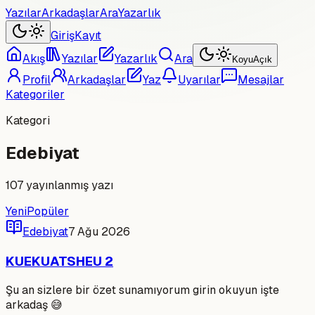
Yazılar
Arkadaşlar
Ara
Yazarlık
Giriş
Kayıt
Akış
Yazılar
Yazarlık
Ara
Koyu
Açık
Profil
Arkadaşlar
Yaz
Uyarılar
Mesajlar
Kategoriler
Kategori
Edebiyat
107
yayınlanmış yazı
Yeni
Popüler
Edebiyat
7 Ağu 2026
KUEKUATSHEU 2
Şu an sizlere bir özet sunamıyorum girin okuyun işte
arkadaş 😅