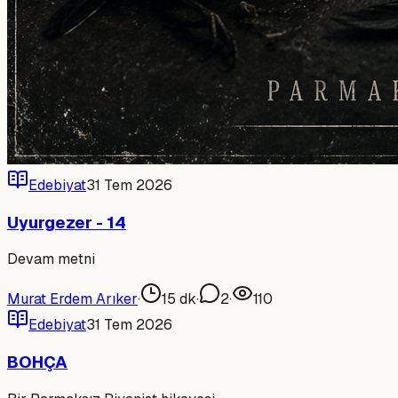
Edebiyat
31 Tem 2026
Uyurgezer - 14
Devam metni
Murat Erdem Arıker
·
15
dk
·
2
·
110
Edebiyat
31 Tem 2026
BOHÇA