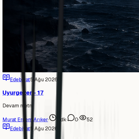
Edebiyat
5 Ağu 2026
Uyurgezer - 17
Devam metni
Murat Erdem Arıker
·
7
dk
·
0
·
52
Edebiyat
5 Ağu 2026