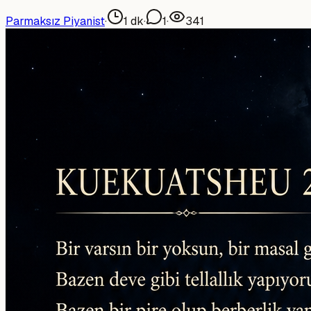
Parmaksız Piyanist
·
1
dk
·
1
·
341