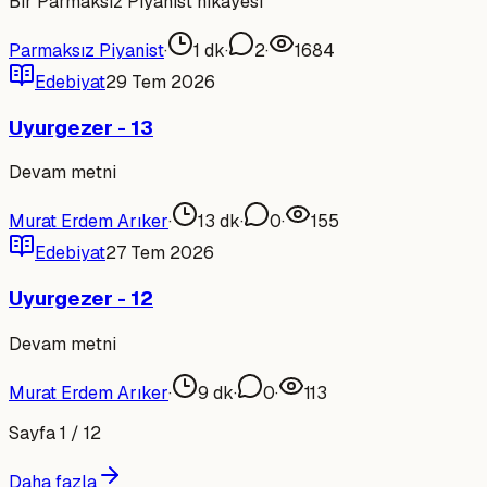
Bir Parmaksız Piyanist hikayesi
Parmaksız Piyanist
·
1
dk
·
2
·
1684
Edebiyat
29 Tem 2026
Uyurgezer - 13
Devam metni
Murat Erdem Arıker
·
13
dk
·
0
·
155
Edebiyat
27 Tem 2026
Uyurgezer - 12
Devam metni
Murat Erdem Arıker
·
9
dk
·
0
·
113
Sayfa
1
/
12
Daha fazla