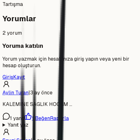
Tartışma
Yorumlar
2
yorum
Yoruma katılın
Yorum yazmak için hesabınıza giriş yapın veya yeni bir
hesap oluşturun.
Giriş
Kayıt
Aylin Turan
|
3 ay önce
KALEMINE SAGLIK HOCAM ...
1
yanıt
1
Beğen
Raporla
Yanıt yaz