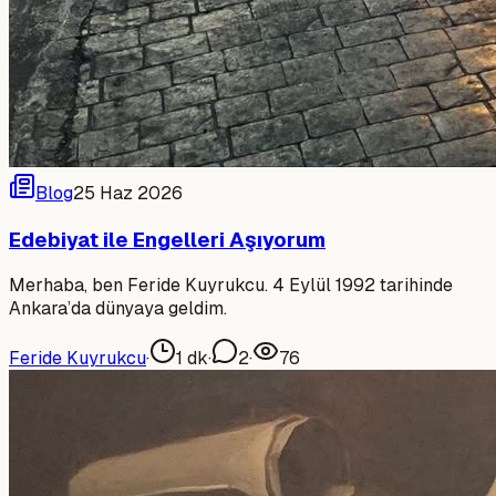
Blog
25 Haz 2026
Edebiyat ile Engelleri Aşıyorum
Merhaba, ben Feride Kuyrukcu. 4 Eylül 1992 tarihinde
Ankara’da dünyaya geldim.
Feride Kuyrukcu
·
1
dk
·
2
·
76