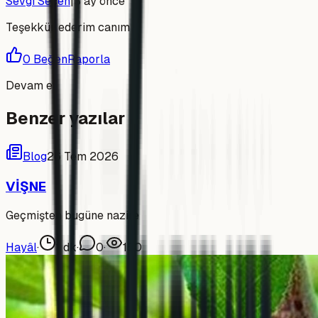
Sevgi Seçen
|
3 ay önce
Teşekkür ederim canım
0
Beğen
Raporla
Devam et
Benzer yazılar
Blog
26 Tem 2026
VİŞNE
Geçmişten bugüne nazire
Hayâl
·
1
dk
·
0
·
150