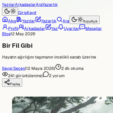
Yazılar
Arkadaşlar
Ara
Yazarlık
Giriş
Kayıt
Akış
Yazılar
Yazarlık
Ara
Koyu
Açık
Profil
Arkadaşlar
Yaz
Uyarılar
Mesajlar
Blog
12 May 2026
Bir Fil Gibi
Hayatın ağırlığını taşımanın incelikli sanatı üzerine
Sevgi Seçen
|
12 Mayıs 2026
|
2
dk okuma
241
görüntülenme
|
2
yorum
Paylaş