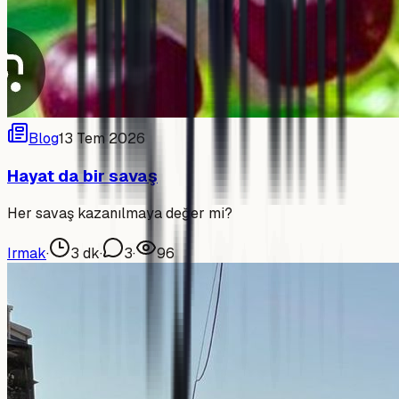
Blog
13 Tem 2026
Hayat da bir savaş
Her savaş kazanılmaya değer mi?
Irmak
·
3
dk
·
3
·
96