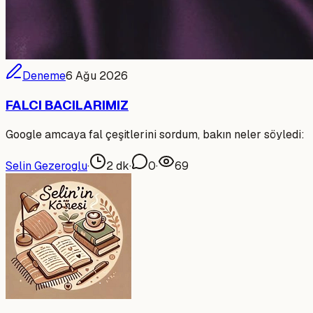
Deneme
6 Ağu 2026
FALCI BACILARIMIZ
Google amcaya fal çeşitlerini sordum, bakın neler söyledi:
Selin Gezeroglu
·
2
dk
·
0
·
69