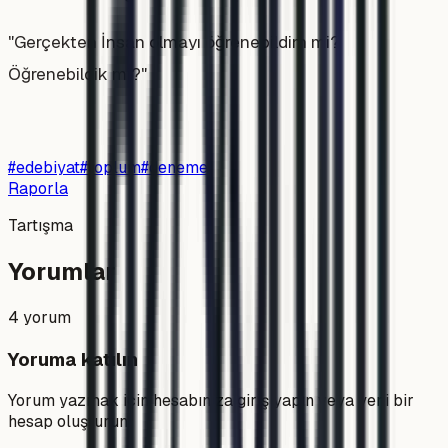
"Gerçekten İnsan olmayı öğrenebildim mi?
Öğrenebildik mi?"
#
edebiyat
#
toplum
#
deneme
Raporla
Tartışma
Yorumlar
4
yorum
Yoruma katılın
Yorum yazmak için hesabınıza giriş yapın veya yeni bir
hesap oluşturun.