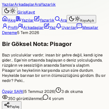
Yazılar
Arkadaşlar
Ara
Yazarlık
Giriş
Kayıt
Akış
Yazılar
Yazarlık
Ara
Koyu
Açık
Profil
Arkadaşlar
Yaz
Uyarılar
Mesajlar
Deneme
5 Tem 2026
Bir Göksel Nota: Pisagor
Bazı yolculuklar vardır; insan bir şehre değil, kendi içine
gider… Ege’nin ortasında başlayan o deniz yolculuğunda,
rüzgârın ve sessizliğin arasında Samos’a ulaştım.
Pisagor’un heykelinin karşısında uzun süre durdum.
Heykelde barınan bir sırrın ölümsüzlüğünü gördüm. Bu sır
nedir? Peki...
Özgür SARI
|
5 Temmuz 2026
|
3
dk okuma
350
görüntülenme
|
4
yorum
Paylaş