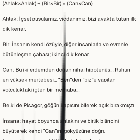
(Ahlak×Ahlak) + (Bir×Bir) = (Can×Can)
Ahlak: İçsel pusulamız, vicdanımız, bizi ayakta tutan ilk
dik kenar.
Bir: İnsanın kendi özüyle, diğer insanlarla ve evrenle
bütünleşme çabası; ikinci dik kenar.
Can: Bu iki erdemden doğan nihai hipotenüs… Ruhun
en yüksek mertebesi… "Ben"den "biz"e yapılan
yolculuktaki içten bir merhaba…
Belki de Pisagor, göğün kapısını bilerek açık bırakmıştı.
İnsana; hayat boyunca ahlakını ve birlik bilincini
büyüterek kendi "Can"ını gökyüzüne doğru