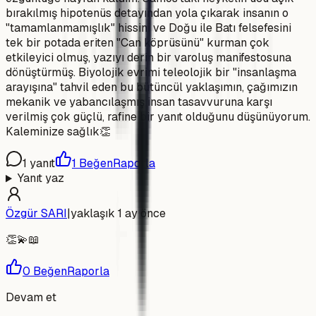
bırakılmış hipotenüs detayından yola çıkarak insanın o
"tamamlanmamışlık" hissini ve Doğu ile Batı felsefesini
tek bir potada eriten "Can köprüsünü" kurman çok
etkileyici olmuş, yazıyı derin bir varoluş manifestosuna
dönüştürmüş. Biyolojik evrimi teleolojik bir "insanlaşma
arayışına" tahvil eden bu bütüncül yaklaşımın, çağımızın
mekanik ve yabancılaşmış insan tasavvuruna karşı
verilmiş çok güçlü, rafine bir yanıt olduğunu düşünüyorum.
Kaleminize sağlık👏
1
yanıt
1
Beğen
Raporla
Yanıt yaz
Özgür SARI
|
yaklaşık 1 ay önce
👏💫📖
0
Beğen
Raporla
Devam et