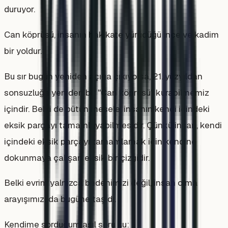
duruyor.
Can köprüsü, insanın hakikate yürüdüğü ince ve kadim
bir yoldur.
Bu sır bugün yeniden açığa çıkıyorsa, 21. yüzyıldan
sonsuzluğa yeniden bir "Can köprüsü" kurabilmemiz
içindir. Belki de bütün mesele, insanın kendi içindeki
eksik parçayı tamamlayabilmesidir. Çünkü insan, kendi
içindeki eksik parçayı tamamlamak için kendine
dokunmaya çalışan eksik bir çizgidir.
Belki evrim yalnızca bedenimizi değil, insan olma
arayışımızı da bugüne taşıdı.
Kendime sorduğum asıl soru şu: