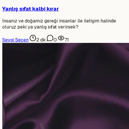
Yanlış sıfat kalbi kırar
İnsanız ve doğamız gereği insanlar ile iletişim halinde
oluruz peki ya yanlış sıfat verirsek?
Sevgi Seçen
·
2
dk
·
0
·
71