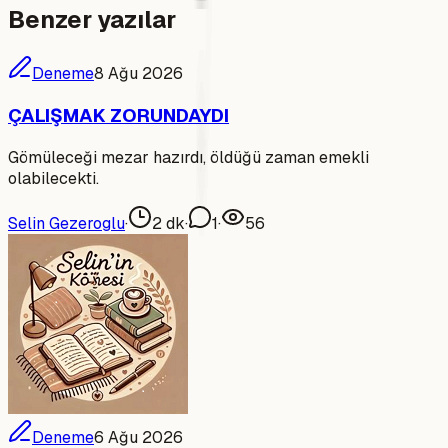
Benzer yazılar
Deneme
8 Ağu 2026
ÇALIŞMAK ZORUNDAYDI
Gömüleceği mezar hazırdı, öldüğü zaman emekli
olabilecekti.
Selin Gezeroglu
·
2
dk
·
1
·
56
Deneme
6 Ağu 2026