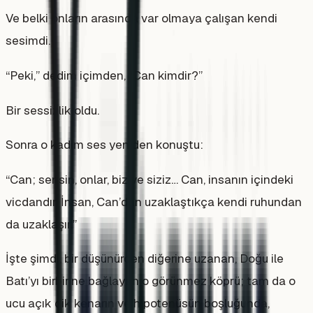
Ve belki onların arasında var olmaya çalışan kendi
sesimdi.
“Peki,” dedim içimden, “Can kimdir?”
Bir sessizlik oldu.
Sonra o kadim ses yeniden konuştu:
“Can; sensin, onlar, biz ve siziz… Can, insanın içindeki
vicdandır. İnsan, Can’dan uzaklaştıkça kendi ruhundan
da uzaklaşır.”
İşte şimdi, bir düşünürden diğerine uzanan, Doğu ile
Batı’yı birbirine bağlayan o görünmez köprü; tam da o
ucu açık dik kenarın ve hipotenüsün boşluğunda,