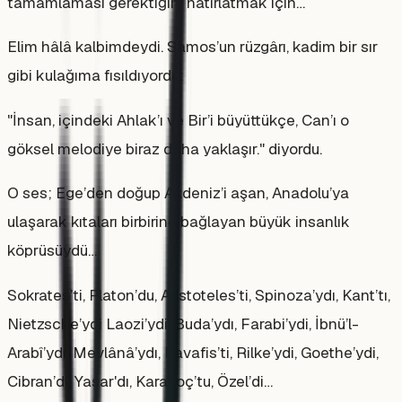
tamamlaması gerektiğini hatırlatmak için…
Elim hâlâ kalbimdeydi. Samos’un rüzgârı, kadim bir sır
gibi kulağıma fısıldıyordu:
"İnsan, içindeki Ahlak’ı ve Bir’i büyüttükçe, Can’ı o
göksel melodiye biraz daha yaklaşır." diyordu.
O ses; Ege’den doğup Akdeniz’i aşan, Anadolu’ya
ulaşarak kıtaları birbirine bağlayan büyük insanlık
köprüsüydü…
Sokrates’ti, Platon’du, Aristoteles’ti, Spinoza’ydı, Kant’tı,
Nietzsche’ydi Laozi’ydi, Buda’ydı, Farabi’ydi, İbnü’l-
Arabî’ydi, Mevlânâ’ydı, Kavafis’ti, Rilke’ydi, Goethe’ydi,
Cibran’dı, Yaşar'dı, Karakoç’tu, Özel’di…