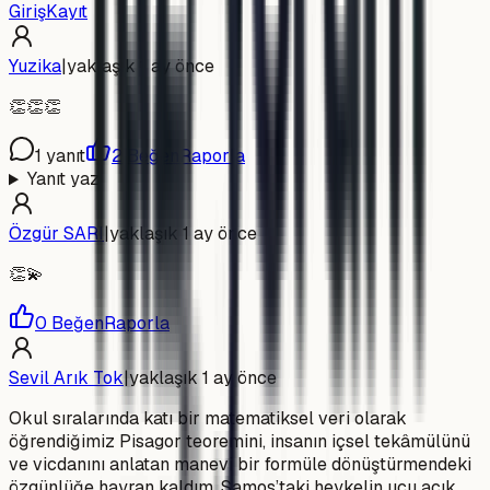
Giriş
Kayıt
Yuzika
|
yaklaşık 1 ay önce
👏👏👏
1
yanıt
2
Beğen
Raporla
Yanıt yaz
Özgür SARI
|
yaklaşık 1 ay önce
👏💫
0
Beğen
Raporla
Sevil Arık Tok
|
yaklaşık 1 ay önce
Okul sıralarında katı bir matematiksel veri olarak
öğrendiğimiz Pisagor teoremini, insanın içsel tekâmülünü
ve vicdanını anlatan manevi bir formüle dönüştürmendeki
özgünlüğe hayran kaldım. Samos’taki heykelin ucu açık