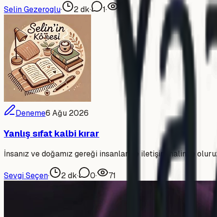
Selin Gezeroglu
·
2
dk
·
1
·
56
Deneme
6 Ağu 2026
Yanlış sıfat kalbi kırar
İnsanız ve doğamız gereği insanlar ile iletişim halinde oluru
Sevgi Seçen
·
2
dk
·
0
·
71