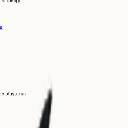
sıcaklığı.
sı
ap oluşturun.