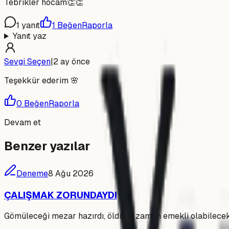
Tebrikler hocam👏👏
1
yanıt
1
Beğen
Raporla
Yanıt yaz
Sevgi Seçen
|
2 ay önce
Teşekkür ederim 🌸
0
Beğen
Raporla
Devam et
Benzer yazılar
Deneme
8 Ağu 2026
ÇALIŞMAK ZORUNDAYDI
Gömüleceği mezar hazırdı, öldüğü zaman emekli olabilecek