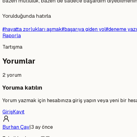
bazen mutluluk, bazen de sadece başardım diyebilmenin 
Yorulduğunda hatırla
#
hayatta zorlukları aşmak
#
başarıya giden yol
#
deneme yazı
Raporla
Tartışma
Yorumlar
2
yorum
Yoruma katılın
Yorum yazmak için hesabınıza giriş yapın veya yeni bir hes
Giriş
Kayıt
Burhan Çay
|
3 ay önce