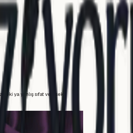
z peki ya yanlış sıfat verirsek?