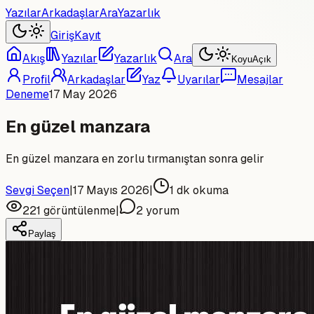
Yazılar
Arkadaşlar
Ara
Yazarlık
Giriş
Kayıt
Akış
Yazılar
Yazarlık
Ara
Koyu
Açık
Profil
Arkadaşlar
Yaz
Uyarılar
Mesajlar
Deneme
17 May 2026
En güzel manzara
En güzel manzara en zorlu tırmanıştan sonra gelir
Sevgi Seçen
|
17 Mayıs 2026
|
1
dk okuma
221
görüntülenme
|
2
yorum
Paylaş