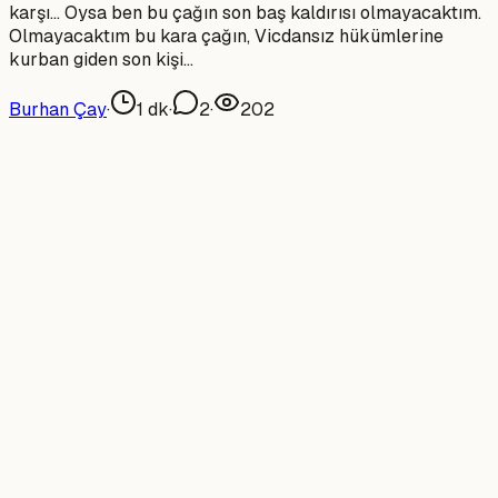
karşı... Oysa ben bu çağın son baş kaldırısı olmayacaktım.
Olmayacaktım bu kara çağın, Vicdansız hükümlerine
kurban giden son kişi...
Burhan Çay
·
1
dk
·
2
·
202