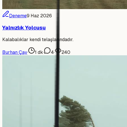
Deneme
9 Haz 2026
Yalnızlık Yolcusu
Kalabalıklar kendi telaşlarındadır.
Burhan Çay
·
1
dk
·
4
·
240