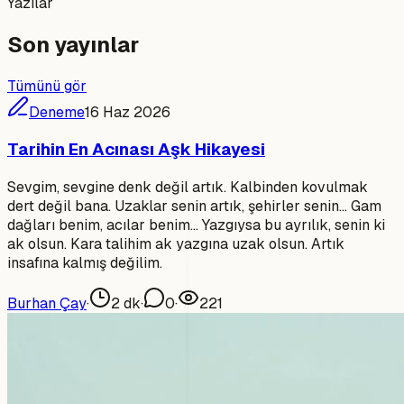
Yazılar
Son yayınlar
Tümünü gör
Deneme
16 Haz 2026
Tarihin En Acınası Aşk Hikayesi
Sevgim, sevgine denk değil artık. Kalbinden kovulmak
dert değil bana. Uzaklar senin artık, şehirler senin... Gam
dağları benim, acılar benim... Yazgıysa bu ayrılık, senin ki
ak olsun. Kara talihim ak yazgına uzak olsun. Artık
insafına kalmış değilim.
Burhan Çay
·
2
dk
·
0
·
221