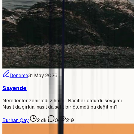
Deneme
31 May 2026
Sayende
Neredenler zehirledi zihnimi. Nasıllar öldürdü sevgimi.
Nasıl da çirkin, nasıl da sefil bir ölümdü bu değil mi?
Burhan Çay
·
2
dk
·
0
·
219