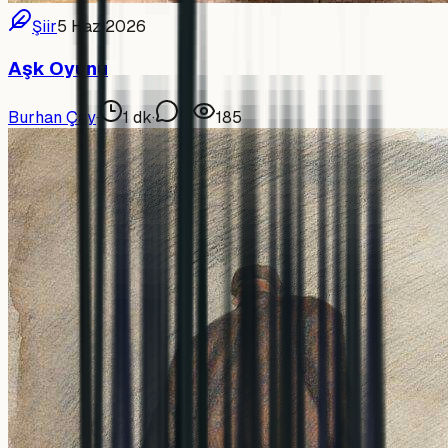
Şiir
5 Haz 2026
Aşk Oyunu
Burhan Çay
·
1
dk
·
5
·
185