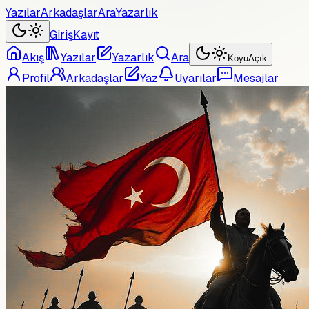
Yazılar
Arkadaşlar
Ara
Yazarlık
Giriş
Kayıt
Akış
Yazılar
Yazarlık
Ara
Koyu
Açık
Profil
Arkadaşlar
Yaz
Uyarılar
Mesajlar