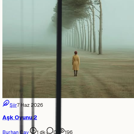
Şiir
7 Haz 2026
Aşk Oyunu 2
Burhan Çay
·
1
dk
·
0
·
196