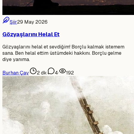
Şiir
29 May 2026
Gözyaşlarını Helal Et
Gözyaşlarını helal et sevdiğim! Borçlu kalmak istemem
sana. Ben helal ettim üstümdeki hakkını. Borçlu gelme
diye yanıma.
Burhan Çay
·
2
dk
·
4
·
192