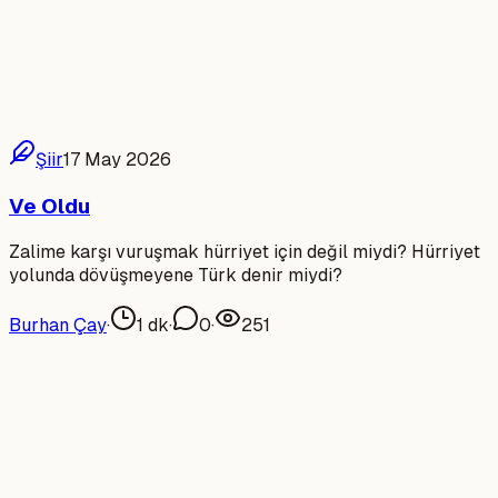
Şiir
17 May 2026
Ve Oldu
Zalime karşı vuruşmak hürriyet için değil miydi? Hürriyet
yolunda dövüşmeyene Türk denir miydi?
Burhan Çay
·
1
dk
·
0
·
251