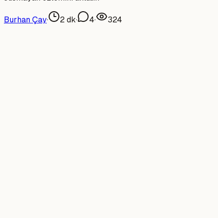
Burhan Çay
·
2
dk
·
4
·
324