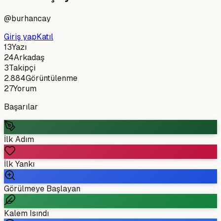
@
burhancay
Giriş yap
Katıl
13
Yazı
24
Arkadaş
3
Takipçi
2.884
Görüntülenme
27
Yorum
Başarılar
İlk Adım
İlk Yankı
Görülmeye Başlayan
Kalem Isındı