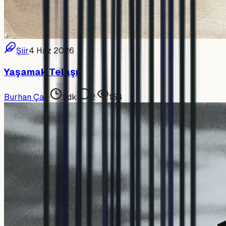
Şiir
4 Haz 2026
Yaşamak Telaşı
Burhan Çay
·
1
dk
·
2
·
154