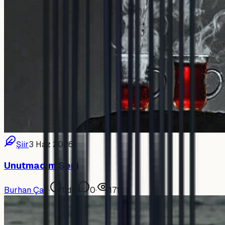
Şiir
3 Haz 2026
Unutmadım Seni
Burhan Çay
·
1
dk
·
0
·
171