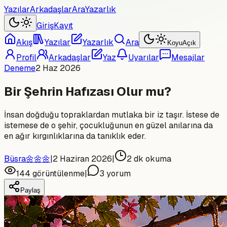
Yazılar
Arkadaşlar
Ara
Yazarlık
Giriş
Kayıt
Akış
Yazılar
Yazarlık
Ara
Koyu
Açık
Profil
Arkadaşlar
Yaz
Uyarılar
Mesajlar
Deneme
2 Haz 2026
Bir Şehrin Hafızası Olur mu?
İnsan doğduğu topraklardan mutlaka bir iz taşır. İstese de
istemese de o şehir, çocukluğunun en güzel anılarına da
en ağır kırgınlıklarına da tanıklık eder.
Büsra🌼🌼🌼
|
2 Haziran 2026
|
2
dk okuma
144
görüntülenme
|
3
yorum
Paylaş