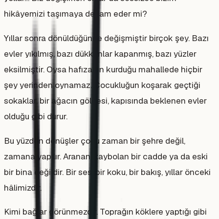
hikâyemizi taşımaya devam eder mi?
Yıllar sonra dönüldüğünde değişmiştir birçok şey. Bazı
evler yıkılmış, bazı dükkânlar kapanmış, bazı yüzler
eksilmiştir. Oysa hafızanın kurduğu mahallede hiçbir
şey yerinden oynamaz. Çocukluğun koşarak geçtiği
sokaklar, bir ağacın gölgesi, kapısında beklenen evler
olduğu gibi durur.
Bu yüzden dönüşler çoğu zaman bir şehre değil,
zamana yapılır. Aranan, kaybolan bir cadde ya da eski
bir bina değildir. Bir ses, bir koku, bir bakış, yıllar önceki
hâlimizdir.
Kimi bağlar görünmezdir. Toprağın köklere yaptığı gibi