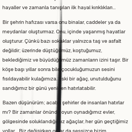
hayaller ve zamanla tanışılan ilk hayal kırıklıkları…
Bir şehrin hafızası varsa onu binalar, caddeler ya da
meydanlar oluşturmaz. Onu, içinde yaşanmış hayatlar
oluşturur. Çünkü bazı sokaklar yalnızca taş ve asfalt
değildir; üzerinde düştüğümüz, koştuğumuz,
beklediğimiz ve büyüdüğümüz zamanların izini taşır. Bir
köşe başı yıllar sonra bile çocukluğumuzun sesini
fısıldayabilir kulağımıza. Eski bir ağaç, unutulduğunu
sandığımız bir günü yeniden hatırlatabilir.
Bazen düşünürüm; acaba şehirler de insanları hatırlar
mı? Bir zamanlar önünde oyun oynadığımız evler,
gölgesinde soluklandığımız ağaçlar, her gün geçtiğimiz
yollar… Biz değişirken onlar da sessizce bizim