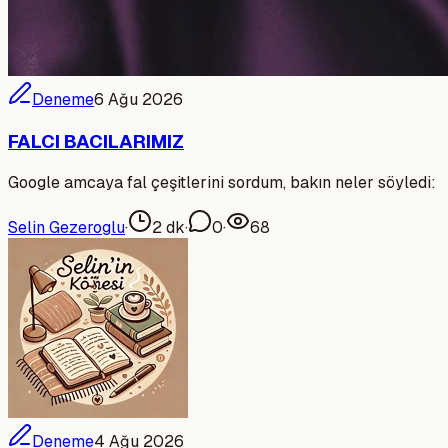
Deneme
6 Ağu 2026
FALCI BACILARIMIZ
Google amcaya fal çeşitlerini sordum, bakın neler söyledi:
Selin Gezeroglu
·
2
dk
·
0
·
68
Deneme
4 Ağu 2026