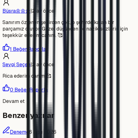
Büsra🌼🌼🌼
|
2 ay önce
Sanırım özlenen şehirden çok, o şehirde kalan bir
parçamız oluyor. Güzel düşüncen ve nazik sözlerin için
teşekkür ederim canım. 🥰
1
Beğen
Raporla
Sevgi Seçen
|
2 ay önce
Rica ederim canım 🥰
0
Beğen
Raporla
Devam et
Benzer yazılar
Deneme
6 Ağu 2026