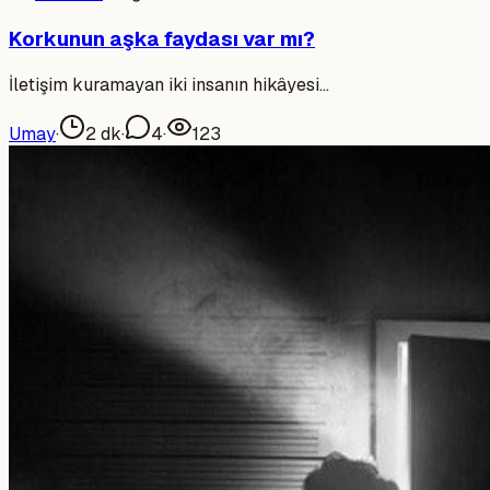
Korkunun aşka faydası var mı?
İletişim kuramayan iki insanın hikâyesi…
Umay
·
2
dk
·
4
·
123