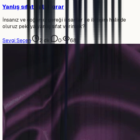
Yanlış sıfat kalbi kırar
İnsanız ve doğamız gereği insanlar ile iletişim halinde
oluruz peki ya yanlış sıfat verirsek?
Sevgi Seçen
·
2
dk
·
0
·
68