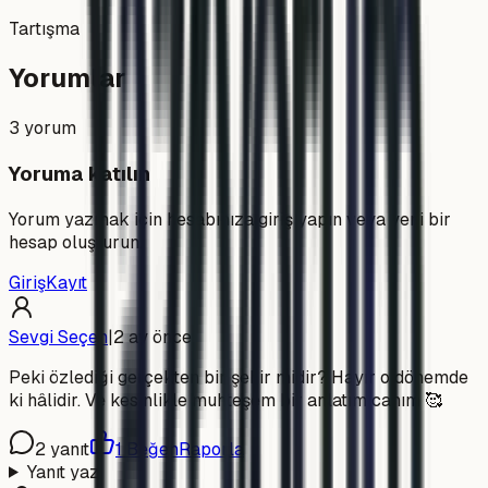
Tartışma
Yorumlar
3
yorum
Yoruma katılın
Yorum yazmak için hesabınıza giriş yapın veya yeni bir
hesap oluşturun.
Giriş
Kayıt
Sevgi Seçen
|
2 ay önce
Peki özlediği gerçekten bir şehir midir? Hayır o dönemde
ki hâlidir. Ve kesinlikle muhteşem bir anlatım canım 🥰
2
yanıt
1
Beğen
Raporla
Yanıt yaz