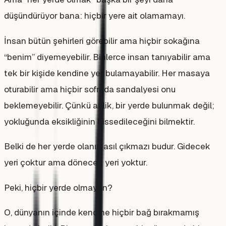
düşündürüyor bana: hiçbir yere ait olamamayı.
İnsan bütün şehirleri görebilir ama hiçbir sokağına
“benim” diyemeyebilir. Binlerce insan tanıyabilir ama
tek bir kişide kendine yer bulamayabilir. Her masaya
oturabilir ama hiçbir sofrada sandalyesi onu
beklemeyebilir. Çünkü aitlik, bir yerde bulunmak değil;
yokluğunda eksikliğinin hissedileceğini bilmektir.
Belki de her yerde olanın asıl çıkmazı budur. Gidecek
yeri çoktur ama dönecek yeri yoktur.
Peki, hiçbir yerde olmayan?
O, dünyanın içinde kendine hiçbir bağ bırakmamış