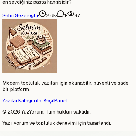
en sevdiğiniz pasta hangisidir?
Selin Gezeroglu
·
2
dk
·
1
·
97
Modern topluluk yazıları için okunabilir, güvenli ve sade
bir platform.
Yazılar
Kategoriler
Keşif
Panel
©
2026
YazYorum. Tüm hakları saklıdır.
Yazı, yorum ve topluluk deneyimi için tasarlandı.