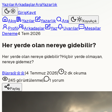
Yazılar
Arkadaşlar
Ara
Yazarlık
Giriş
Kayıt
Akış
Yazılar
Yazarlık
Ara
Koyu
Açık
Profil
Arkadaşlar
Yaz
Uyarılar
Mesajlar
Deneme
4 Tem 2026
Her yerde olan nereye gidebilir?
Her yerde olan nereye gidebilir?Hiçbir yerde olmayan,
nereye gidemez?
Büsra🌼🌼🌼
|
4 Temmuz 2026
|
2
dk okuma
245
görüntülenme
|
1
yorum
Paylaş