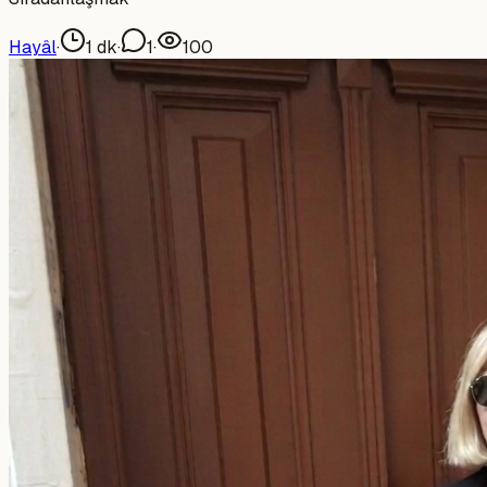
Hayâl
·
1
dk
·
1
·
100