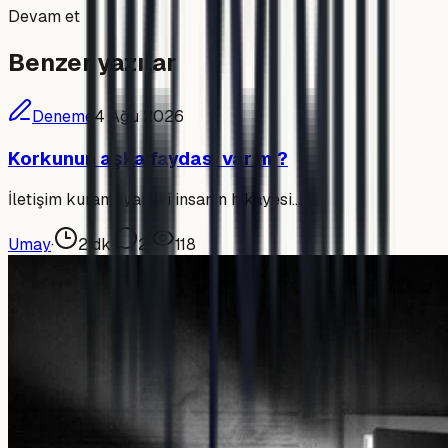
Devam et
Benzer yazılar
Deneme
4 Ağu 2026
Korkunun aşka faydası var mı?
İletişim kuramayan iki insanın hikâyesi…
Umay
·
2
dk
·
2
·
118