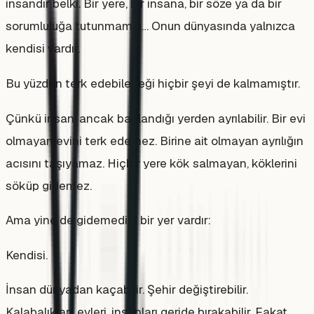
insandır belki. Bir yere, bir insana, bir söze ya da bir
sorumluluğa tutunmamış… Onun dünyasında yalnızca
kendisi vardır.
Bu yüzden terk edebileceği hiçbir şeyi de kalmamıştır.
Çünkü insan, ancak bağlandığı yerden ayrılabilir. Bir evi
olmayan evini terk edemez. Birine ait olmayan ayrılığın
acısını taşıyamaz. Hiçbir yere kök salmayan, köklerini
söküp gidemez.
Ama yine de gidemediği bir yer vardır:
Kendisi.
İnsan dünyadan kaçabilir. Şehir değiştirebilir.
Kalabalıkları, evleri, insanları geride bırakabilir. Fakat