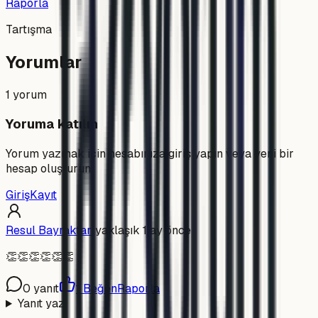
Raporla
Tartışma
Yorumlar
1
yorum
Yoruma katılın
Yorum yazmak için hesabınıza giriş yapın veya yeni bir
hesap oluşturun.
Giriş
Kayıt
Resul Bayraktar
|
yaklaşık 1 ay önce
👏👏👏👏👏👏
0
yanıt
1
Beğen
Raporla
Yanıt yaz